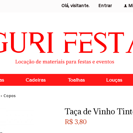
Olá, visitante.
Entrar
M
f
as
Cadeiras
Toalhas
Louças
›
Copos
Taça de Vinho Tin
R$
3,80